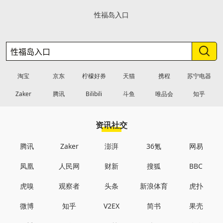
性福岛入口
淘宝
京东
柠檬好券
天猫
携程
苏宁电器
Zaker
腾讯
Bilibili
斗鱼
唯品会
知乎
资讯社交
腾讯
Zaker
澎湃
36氪
网易
凤凰
人民网
财新
搜狐
BBC
虎嗅
观察者
头条
新浪体育
虎扑
微博
知乎
V2EX
简书
果壳