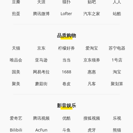
豆瓣
天涯
猫扑
贴吧
人人
煎蛋
腾讯微博
Lofter
汽车之家
站酷
品质购物
天猫
京东
柠檬好券
爱淘宝
苏宁电器
唯品会
亚马逊
当当
京东领券
1号店
国美
网易考拉
1688
惠惠
淘宝
聚美
蘑菇街
卷皮
凡客
聚划算
影音娱乐
爱奇艺
腾讯视频
优酷
搜狐视频
乐视
Bilibili
AcFun
斗鱼
虎牙
熊猫